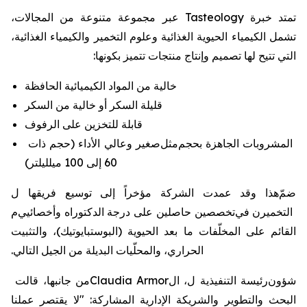
تمتد خبرة Tasteology عبر مجموعة متنوعة من المجالات،
تشمل الكيمياء الحيوية الغذائية وعلوم التخمير والكيمياء الغذائية،
التي تتيح لها تصميم وإنتاج منتجات تتميز بكونها:
خالية من المواد الكيميائية الحافظة
قليلة السكر أو خالية من السكر
قابلة للتخزين على الرفوف
المشروبات الجاهزة بحجم
مثل
صغير وعالي الأداء (
حجم
ذات
60 إلى 100 ميلليلتر)
ضمّ
هذا وقد عمدت الشركة مؤخراً إلى توسيع فريقها ل
التخمير
ن في
تخصصين حاصلين على درجة الدكتوراه وأخصائيي
م
القائم على المخلّفات ما بعد الحيوية (البوستبايوتيك)، والتثبيت
الحراري، والمحلّيات البديلة من الجيل التالي.
شؤون
رئيسة التنفيذية ل
، ال
Claudia Armor
من جانبها، قالت
البحث والتطوير والشريكة الإدارية المشاركة: "لا يقتصر عملنا