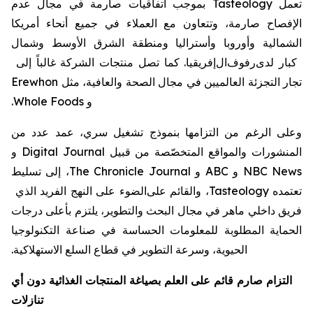
تعمل Tasteology بموجب اتفاقيات صارمة في مجال عدم
الإفصاح صارمة، وتتعاون مع العملاء في جميع أنحاء أمريكا
الشمالية وأوروبا وأستراليا ومنطقة الشرق الأوسط وشمال
كبار
لدى
رفوف
ال
إفريقيا. كما تصل منتجات الشركة غالباً إلى
تجار التجزئة العالميين في مجال الصحة والعافية، مثل Erewhon
و Whole Foods.
وعلى الرغم من التزامها بنموذج تشغيل سري، عمد عدد من
المنشورات والمواقع المتخصّصة من قبيل Digital Journal و
NBC News و ABC و The Chronicle Journal، إلى تسليط
تعتمده Tasteology، والقائم على
الضوء على النهج الفريد الذي
فريق داخلي ماهر في مجال البحث والتطوير، يلتزم بأعلى درجات
الحماية المطلوبة للمعلومات الحساسة في صناعة التكنولوجيا
الحيوية، وسرعة التطوير في قطاع السلع الاستهلاكية.
التزام صارم قائم على العلم بصياغة المنتجات الغذائية دون أي
تنازلات