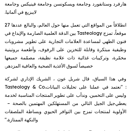
هارفرد وستانفورد وجامعة ويسكونسن وجامعة فينيكس وجامعة
لايبزيغ في ألمانيا.
انطلاقاً من المواقع التي تعمل منها حول العالم، والبالغ عددها 27
موقعاً، تمزج Tasteology بين الدقة العلمية الصارمة والإبداع في
فنون الطهي لمساعدة العلامات التجارية على تطوير مشروبات
وظيفية مبتكرة وقابلة للتخزين على الرفوف، وأطعمة بروتينية
مخمّرة، وتركيبات غذائية ذات علامة نظيفة، مصمّمة جميعها
خصيصاً لسوق الأغذية الصحية والعافية المزدهر.
وفي هذا السياق، قال شربل عون ، الشريك الإداري لشركة
: "نعتمد في عملنا على تحليلات البيانات
Tasteology & Co.
وليس على التخمين. وندأب على تطوير المنتجات المناسبة لخدمة
يعطي
جيل
الجيل التالي من المستهلكين المهتمين بالصحة –
الأولوية لمنتجات تمزج بين التوافر الحيوي وبساطة الملصقات
والنكهة الممتازة."