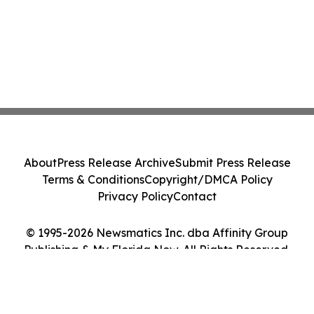
About
Press Release Archive
Submit Press Release
Terms & Conditions
Copyright/DMCA Policy
Privacy Policy
Contact
© 1995-2026 Newsmatics Inc. dba Affinity Group
Publishing & My Florida Now. All Rights Reserved.
Cookie Settings / Your Privacy Choices